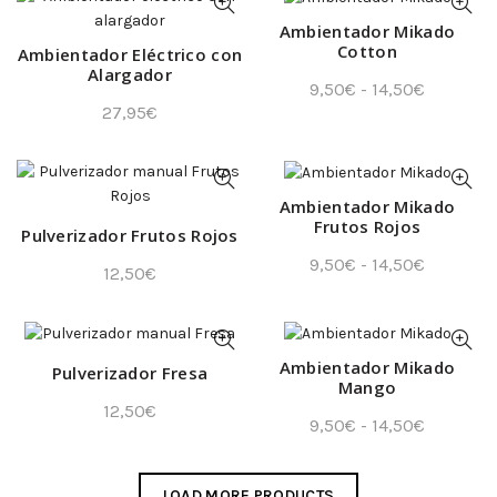
Ambientador Mikado
Cotton
Ambientador Eléctrico con
Alargador
Rango
9,50
€
-
14,50
€
27,95
€
de
precios:
desde
9,50€
Ambientador Mikado
Frutos Rojos
hasta
Pulverizador Frutos Rojos
14,50€
Rango
9,50
€
-
14,50
€
12,50
€
de
precios:
desde
Ambientador Mikado
Pulverizador Fresa
9,50€
Mango
hasta
12,50
€
Rango
9,50
€
-
14,50
€
14,50€
de
precios:
LOAD MORE PRODUCTS