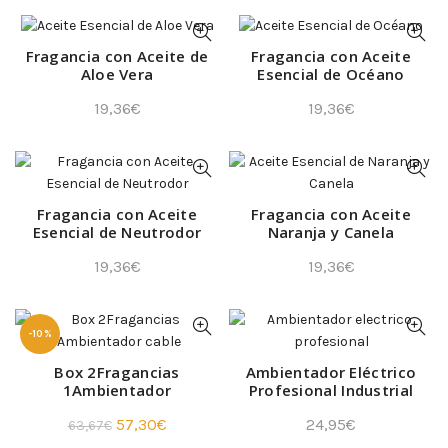
Fragancia con Aceite de
Fragancia con Aceite
Aloe Vera
Esencial de Océano
19,36
€
19,36
€
Fragancia con Aceite
Fragancia con Aceite
Esencial de Neutrodor
Naranja y Canela
19,36
€
19,36
€
-10%
Box 2Fragancias
Ambientador Eléctrico
1Ambientador
Profesional Industrial
El
El
57,30
€
24,95
€
63,67
€