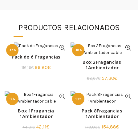
PRODUCTOS RELACIONADOS
-17%
-10%
Pack de 6 Fragancias
Box 2Fragancias
El
El
1Ambientador
96,80
€
116,16
€
precio
precio
El
El
57,30
€
63,67
€
original
actual
precio
precio
era:
es:
original
actual
116,16€.
96,80€.
-5%
-14%
era:
es:
63,67€.
57,30€.
Box 1Fragancia
Pack 8Fragancias
1Ambientador
1Ambientador
El
El
El
El
42,11
€
154,88
€
44,31
€
179,83
€
precio
precio
precio
precio