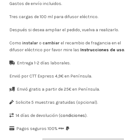
era:
es:
Gastos de envío incluidos.
58,08€.
55,08€.
Tres cargas de 100 ml para difusor eléctrico.
Después si desea ampliar el pedido, vuelva a realizarlo.
Como
instalar
o
cambiar
el recambio de fragancia en el
difusor eléctrico por favor mire las
Instrucciones de uso
.
Entrega 1-2 días laborales.
Envió por CTT Express 4,9€ en Península.
Envió gratis a partir de 25€ en Península.
Solicite 5 muestras gratuidas (opcional).
14 días de devolución (
condiciones
).
Pagos seguros 100%