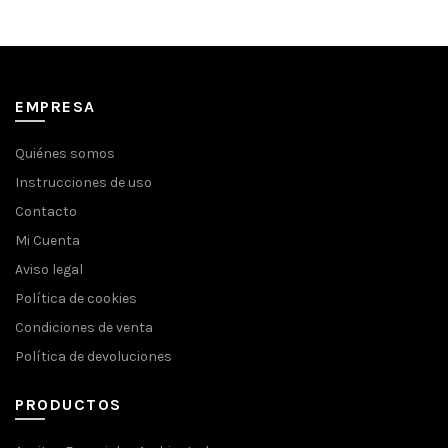
original
actual
original
actual
era:
es:
era:
es:
44,31€.
42,11€.
179,83€.
154,88€.
EMPRESA
Quiénes somos
Instrucciones de uso
Contacto
Mi Cuenta
Aviso legal
Política de cookies
Condiciones de venta
Política de devoluciones
PRODUCTOS