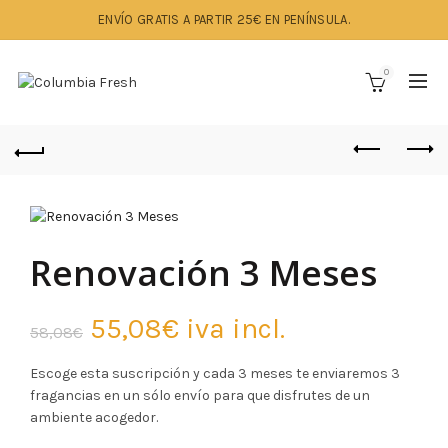
ENVÍO GRATIS A PARTIR 25€ EN PENÍNSULA.
0
Renovación 3 Meses
El
El
55,08
€
iva incl.
58,08
€
precio
precio
Escoge esta suscripción y cada 3 meses te enviaremos 3
fragancias en un sólo envío para que disfrutes de un
original
actual
ambiente acogedor.